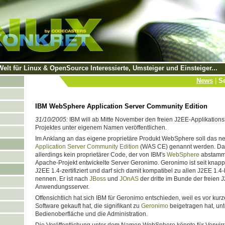
Welt für Linux & OpenSource Interessierte, Umsteiger und Einsteiger...
News
|
Se
IBM WebSphere Application Server Community Edition
31/10/2005:
IBM will ab Mitte November den freien J2EE-Applikation
Projektes unter eigenem Namen veröffentlichen.
Im Anklang an das eigene proprietäre Produkt WebSphere soll das n
Application Server Community Edition
(WAS CE) genannt werden. Dahi
allerdings kein proprietärer Code, der von IBM's
WebSphere
abstammt
Apache-Projekt entwickelte Server Geronimo. Geronimo ist seit knapp v
J2EE 1.4-zertifiziert und darf sich damit kompatibel zu allen J2EE 
nennen. Er ist nach
JBoss
und
JOnAS
der dritte im Bunde der freien J
Anwendungsserver.
Offensichtlich hat sich IBM für Geronimo entschieden, weil es vor ku
Software gekauft hat, die signifikant zu
Geronimo
beigetragen hat, un
Bedienoberfläche und die Administration.