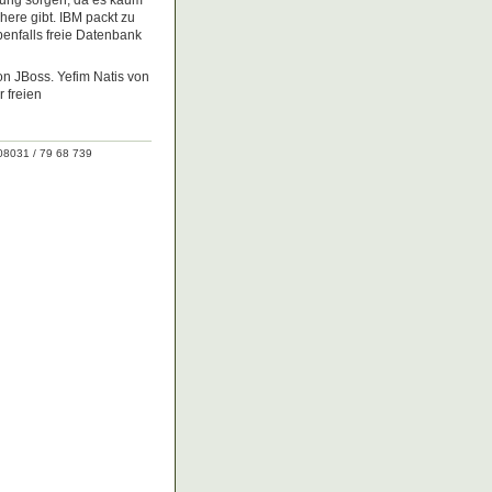
rung sorgen, da es kaum
re gibt. IBM packt zu
enfalls freie Datenbank
von JBoss. Yefim Natis von
r freien
08031 / 79 68 739