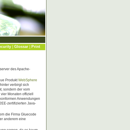
curity
|
Glossar
|
Print
sserver des Apache-
eue Produkt
WebSphere
nter verbirgt sich
, sondern der vom
ier Monaten offiziell
1.4-konformen Anwendungen
2EE-zertifizierten Java-
rzem die Firma Gluecode
ter anderem eine