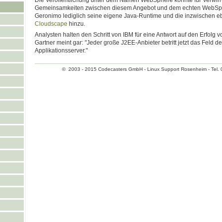
Die Veröffentlichung unter dem Namen WebSphere könnte für Verwir
Gemeinsamkeiten zwischen diesem Angebot und dem echten WebSphe
Geronimo lediglich seine eigene Java-Runtime und die inzwischen eb
Cloudscape
hinzu.
Analysten halten den Schritt von IBM für eine Antwort auf den Erfolg 
Gartner meint gar: "Jeder große J2EE-Anbieter betritt jetzt das Feld de
Applikationsserver."
© 2003 - 2015 Codecasters GmbH - Linux Support Rosenheim - Tel. 